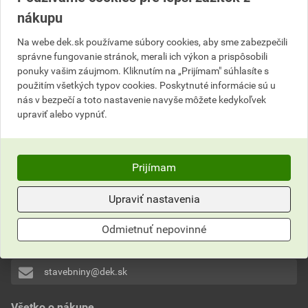
nákupu
do košíku pridáte
5
kg
30,50
EUR
celkom s DPH
Na webe dek.sk používame súbory cookies, aby sme zabezpečili
správne fungovanie stránok, merali ich výkon a prispôsobili
ponuky vašim záujmom. Kliknutím na „Prijímam" súhlasíte s
použitím všetkých typov cookies. Poskytnuté informácie sú u
nás v bezpečí a toto nastavenie navyše môžete kedykoľvek
upraviť alebo vypnúť.
Neviete si rady?
Prijímam
Často kladené otázky
Kontaktujte naše
Upraviť nastavenia
Zákaznícke centrum
Odmietnuť nepovinné
0911 201 201
stavebniny@dek.sk
Všetko o nákupe