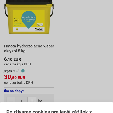
Hmota hydroizolačná weber
akryzol 5 kg
6
,10
EUR
cena za kg s DPH
38,13 EUR
30
,50
EUR
cena za bal. s DPH
Iba na dopyt
bal.
Používame cookies pre lepší zážitok z
Na dopyt