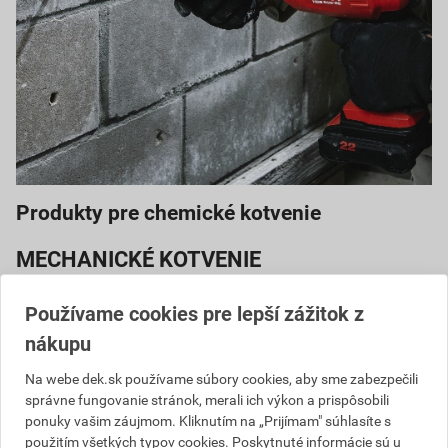
Produkty pre chemické kotvenie
MECHANICKÉ KOTVENIE
Pre mechanické kotvenie je výhodným riešením použitie
Používame cookies pre lepší zážitok z
univerzálnej kotviacej skrutky HUS2 s vynikajúcim
výkonom na rýchlejšie trvalé a dočasné upevnenie do
nákupu
betónu (uhlíková oceľ, šesťhranná hlava)
Na webe dek.sk používame súbory cookies, aby sme zabezpečili
správne fungovanie stránok, merali ich výkon a prispôsobili
ponuky vašim záujmom. Kliknutím na „Prijímam" súhlasíte s
použitím všetkých typov cookies. Poskytnuté informácie sú u