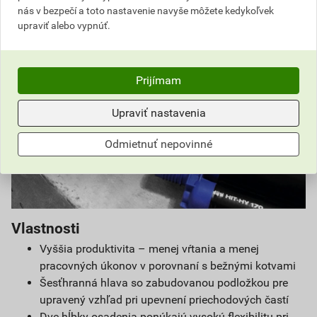
nás v bezpečí a toto nastavenie navyše môžete kedykoľvek
upraviť alebo vypnúť.
Prijímam
Upraviť nastavenia
Odmietnuť nepovinné
Vlastnosti
Vyššia produktivita – menej vŕtania a menej
pracovných úkonov v porovnaní s bežnými kotvami
Šesťhranná hlava so zabudovanou podložkou pre
upravený vzhľad pri upevnení priechodových častí
Dve hĺbky osadenia ponúkajú vysokú flexibilitu pri