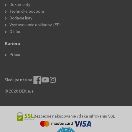
Dokumenty
Technická podpora
Dodacie listy
Vystavovanie dokladov | EDI
O nás
Kariéra
Práca
Sledujte nás na:
© 2026 DEK a.s.
Bezpečné nakupovanie vďaka šifrovaniu SSL