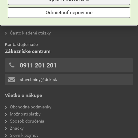
Odmietnuť nepovinné
Neviete si rady?
Často kladené otázky
Kontaktujte naše
Zákaznícke centrum
0911 201 201
stavebniny@dek.sk
Všetko o nákupe
Obchodné podmienky
Možnosti platby
Spôsob doručenia
Značky
Slovník pojmov