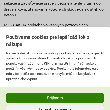
sekacie a začisťovacie práce v betóne a tehle, vŕtanie do
dreva a kovu, uťahovanie kotevných skrutiek a skrutiek do
betónu.
MEGA AKCIA prebieha vo všetkých požičovniach
Stavebnín DEK a na dek.sk
od 1. do 30. júna 2026.
Používame cookies pre lepší zážitok z
nákupu
Na webe dek.sk používame súbory cookies, aby sme zabezpečili
správne fungovanie stránok, merali ich výkon a prispôsobili
ponuky vašim záujmom. Kliknutím na „Prijímam" súhlasíte s
použitím všetkých typov cookies. Poskytnuté informácie sú u
Pozrite si našu kompletnú ponuku
nás v bezpečí a toto nastavenie navyše môžete kedykoľvek
upraviť alebo vypnúť.
MEGA AKCIÍ
VIAC INFORMÁCIÍ
Prijímam
Upraviť nastavenia