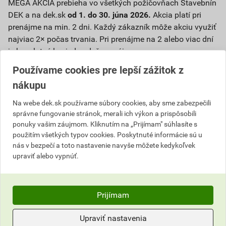
MEGA AKCIA prebieha vo všetkých požičovňach Stavebnín
DEK a na dek.sk
od 1. do 30. júna 2026.
Akcia platí pri
prenájme na min. 2 dni. Každý zákazník môže akciu využiť
najviac 2× počas trvania. Pri prenájme na 2 alebo viac dní
je bezplatný len jeden deň prenájmu.
Používame cookies pre lepší zážitok z
nákupu
Na webe dek.sk používame súbory cookies, aby sme zabezpečili
správne fungovanie stránok, merali ich výkon a prispôsobili
ponuky vašim záujmom. Kliknutím na „Prijímam" súhlasíte s
použitím všetkých typov cookies. Poskytnuté informácie sú u
Pozrite si našu kompletnú ponuku
nás v bezpečí a toto nastavenie navyše môžete kedykoľvek
MEGA AKCIÍ
upraviť alebo vypnúť.
VIAC INFORMÁCIÍ
Prijímam
Upraviť nastavenia