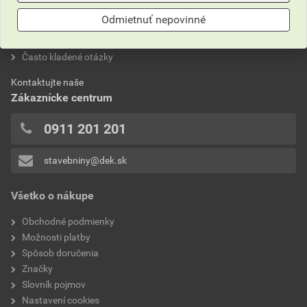
Odmietnuť nepovinné
Neviete si rady?
Často kladené otázky
Kontaktujte naše
Zákaznícke centrum
0911 201 201
stavebniny@dek.sk
Všetko o nákupe
Obchodné podmienky
Možnosti platby
Spôsob doručenia
Značky
Slovník pojmov
Nastavení cookies