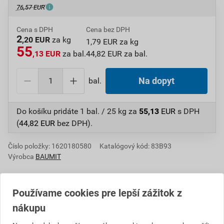
76,57 EUR
Cena s DPH
Cena bez DPH
2
,20 EUR
za kg
1,79 EUR za kg
55
,13 EUR
za bal.
44,82 EUR za bal.
bal.
Na dopyt
Do košíku pridáte
1 bal. / 25 kg
za
55,13
EUR
s DPH
(
44,82
EUR
bez DPH).
Číslo položky:
1620180580
Katalógový kód: 83B93
Výrobca
BAUMIT
Používame cookies pre lepší zážitok z
Popis
nákupu