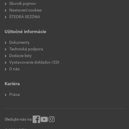
zrnitosť
1,5 mm
Slovník pojmov
Nastavení cookies
hmotnosť
25 kg
ŠTEDRÁ SEZÓNA
štruktúra
roztieraná
Užitočné informácie
typ
minerálna
Dokumenty
Technická podpora
značka
Baumit
Dodacie listy
Vystavovanie dokladov | EDI
odtieň
rôzne odtiene
O nás
výrobca
Baumit
Kariéra
Práca
Sledujte nás na: