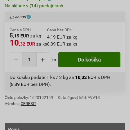
Na sklade v (14) predajniach
13,22 EUR
Cena s DPH
Cena bez DPH
5
,15 EUR
za kg
4,19 EUR za kg
10
,32 EUR
za ks
8,39 EUR za ks
ks
Do košíka
Do košíku pridáte
1 ks / 2 kg
za
10,32
EUR
s DPH
(
8,39
EUR
bez DPH).
Číslo položky:
1620192149
Katalógový kód: AVV18
Výrobca
CERESIT
Popis