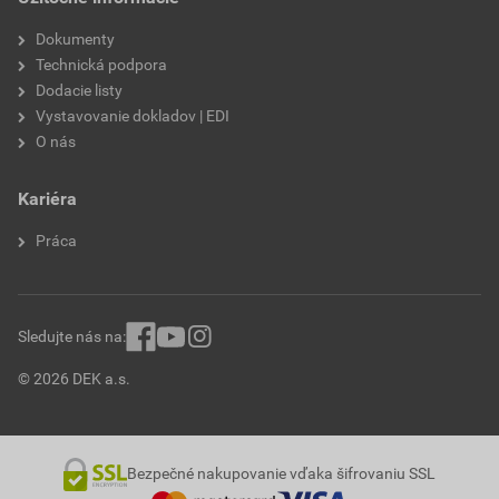
Dokumenty
Technická podpora
Dodacie listy
Vystavovanie dokladov | EDI
O nás
Kariéra
Práca
Sledujte nás na:
© 2026 DEK a.s.
Bezpečné nakupovanie vďaka šifrovaniu SSL