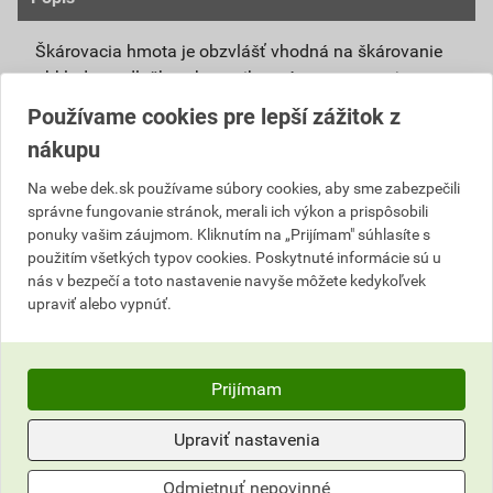
Škárovacia hmota je obzvlášť vhodná na škárovanie
obkladov a dlažby z keramiky, vrátane gresovej
(nenasiakavá), skla, mozaiky, prírodného kameňa a
Používame cookies pre lepší zážitok z
mramoru (nenáchylného na prefarbenie) na stenách i
nákupu
podlahách. Ceresit CE 40 s inovatívnou polymérovou
technológiou Silica Active zaručuje: optimálny čas
Na webe dek.sk používame súbory cookies, aby sme zabezpečili
vytvrdzovania v prípade gresových aj keramických
správne fungovanie stránok, merali ich výkon a prispôsobili
ponuky vašim záujmom. Kliknutím na „Prijímam" súhlasíte s
dlažieb, vysokú odolnosť proti vzniku trhlín a
použitím všetkých typov cookies. Poskytnuté informácie sú u
poškriabaniu a zároveň dokonalú stálosť a intenzitu
nás v bezpečí a toto nastavenie navyše môžete kedykoľvek
farieb bez výkvetov. Navyše zvýšená odolnosť proti
upraviť alebo vypnúť.
poškriabaniu a vzniku prasklín zazaručí dlhodobú
životnosť škáry a v spojení technológiou Color Perfekt
zabezpečuje trvalú farebnosť, dlhoročnú vysokú
Prijímam
kvalitu a dokonalý vzhľad škárovacej malty. Vďaka
minimálnej nasiakavosti (efekt Aquastatic) zostávajú
Upraviť nastavenia
kvapky na povrchu škáry a nevsakujú do jej štruktúry,
čo zvyšuje odolnosť proti plesniam a poškodeniu.
Odmietnuť nepovinné