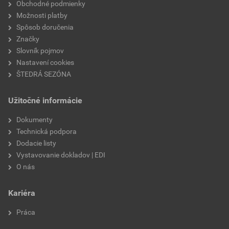
zrnitosť
2 mm
Obchodné podmienky
externý odkaz
Možnosti platby
nasiakavosť
W2
Spôsob doručenia
Značky
prídržnosť
min. 0,3 MPa
Slovník pojmov
Nastavení cookies
paropriepustnosť
V2
ŠTEDRÁ SEZÓNA
odtieň
HN6A
Užitočné informácie
značka
Weber
Dokumenty
Technická podpora
použitie
do exteriéru
Dodacie listy
Vystavovanie dokladov | EDI
O nás
Kariéra
Práca