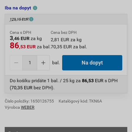
Iba na dopyt
129,15 EUR
Cena s DPH
Cena bez DPH
3
,46 EUR
za kg
2,81 EUR za kg
86
,53 EUR
za bal.
70,35 EUR za bal.
bal.
Na dopyt
Do košíku pridáte
1 bal. / 25 kg
za
86,53
EUR
s DPH
(
70,35
EUR
bez DPH).
Číslo položky:
1650126755
Katalógový kód: TKN6A
Výrobca
WEBER