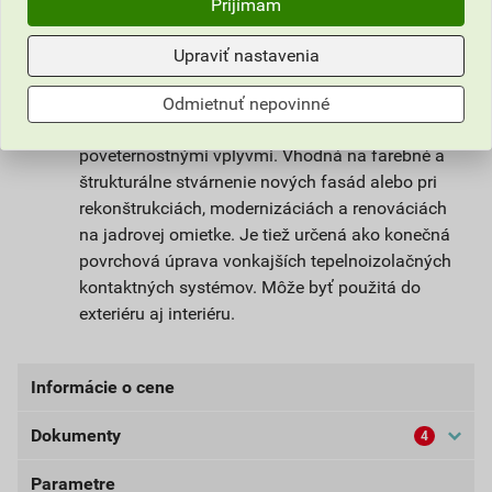
Prijímam
silikónových živíc. Je pripravená na priame
použitie na podkladový náter weber 700.
Upraviť nastavenia
Použitie
Odmietnuť nepovinné
Omietka slúži na ochranu stavby pred
poveternostnými vplyvmi. Vhodná na farebné a
štrukturálne stvárnenie nových fasád alebo pri
rekonštrukciách, modernizáciách a renováciách
na jadrovej omietke. Je tiež určená ako konečná
povrchová úprava vonkajších tepelnoizolačných
kontaktných systémov. Môže byť použitá do
exteriéru aj interiéru.
Informácie o cene
Dokumenty
4
Aktuálna predajná cena po zľave 33% z cenníkovej
ceny
Parametre
Bezpečnostné listy (externí)