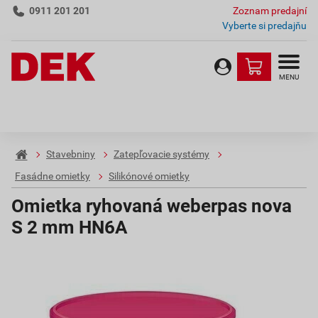
0911 201 201
Zoznam predajní
Vyberte si predajňu
MENU
Stavebniny
Zatepľovacie systémy
Fasádne omietky
Silikónové omietky
Omietka ryhovaná weberpas nova
S 2 mm HN6A