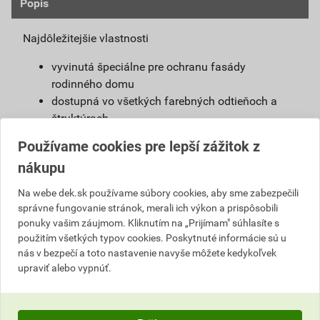
Popis
Najdôležitejšie vlastnosti
vyvinutá špeciálne pre ochranu fasády
rodinného domu
dostupná vo všetkých farebných odtieňoch a
štruktúrach
umývateľná
Používame cookies pre lepší zážitok z
vysoko hydrofóbna
nákupu
odolná proti UV žiareniu
vysoko priľnavá k podkladu
Na webe dek.sk používame súbory cookies, aby sme zabezpečili
jednoducho spracovateľná
správne fungovanie stránok, merali ich výkon a prispôsobili
nie je súčasťou systému ETA
ponuky vašim záujmom. Kliknutím na „Prijímam" súhlasíte s
emá certifikát EPD
použitím všetkých typov cookies. Poskytnuté informácie sú u
nás v bezpečí a toto nastavenie navyše môžete kedykoľvek
Definícia výrobku
upraviť alebo vypnúť.
Jednoducho spracovateľná, umývateľná
pastovitá omietka vyrobená na báze