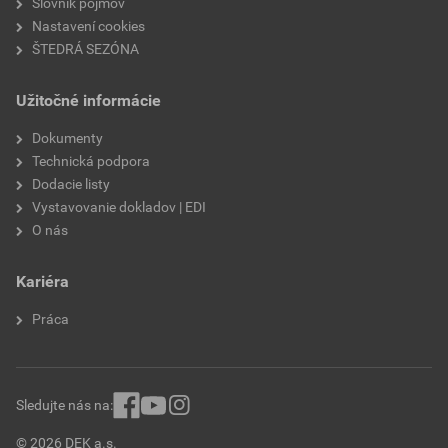
Slovník pojmov
Nastavení cookies
paropriepustnosť
V2
ŠTEDRÁ SEZÓNA
odtieň
HN12D
Užitočné informácie
značka
Weber
Dokumenty
Technická podpora
Dodacie listy
Vystavovanie dokladov | EDI
O nás
Kariéra
Práca
Sledujte nás na:
© 2026 DEK a.s.