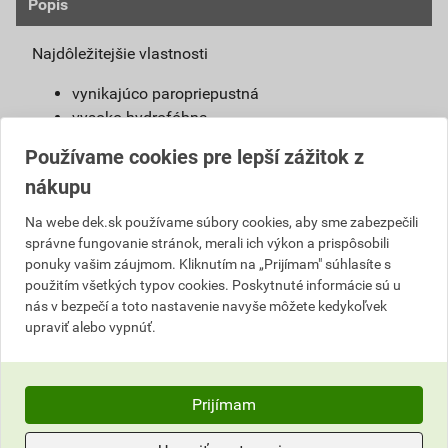
Popis
Najdôležitejšie vlastnosti
vynikajúco paropriepustná
vysoko hydrofóbna
samočistiaci efekt
Používame cookies pre lepší zážitok z
jednoduchá aplikácia
nákupu
vysoká pružnosť
široký výber farieb a štruktúr
Na webe dek.sk používame súbory cookies, aby sme zabezpečili
možno použiť s urýchľovačom tuhnutia
správne fungovanie stránok, merali ich výkon a prispôsobili
ponuky vašim záujmom. Kliknutím na „Prijímam" súhlasíte s
Definícia výrobku
použitím všetkých typov cookies. Poskytnuté informácie sú u
nás v bezpečí a toto nastavenie navyše môžete kedykoľvek
Jednoducho spracovateľná, umývateľná
upraviť alebo vypnúť.
pastovitá omietka vyrobená na báze silikónovej
živice. Je pripravená na priame použitie na
podkladový náter weber 700.
Prijímam
Použitie