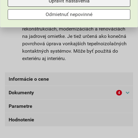
Upraviť nastavenia
Omietka slúži na ochranu stavby pred
poveternostnými vplyvmi. Vhodná na farebné a
Odmietnuť nepovinné
štrukturálne stvárnenie nových fasád alebo pri
rekonštrukciách, modernizáciách a renováciách
na jadrovej omietke. Je tiež určená ako konečná
povrchová úprava vonkajších tepelnoizolačných
kontaktných systémov. Môže byť použitá do
exteriéru aj interiéru.
Informácie o cene
Dokumenty
4
Aktuálna predajná cena po zľave 33% z cenníkovej
ceny
Parametre
Bezpečnostné listy (externí)
49,41 EUR
60,77 EUR
bez DPH za bal.
s DPH za bal.
Hodnotenie
Dokumenty Weber
farba
hnedá
externý odkaz
Najnižšia predajná cena v období 30 dní pred
balenie
25kg