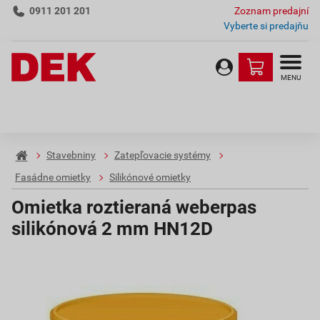
0911 201 201
Zoznam predajní
Vyberte si predajňu
MENU
Stavebniny
Zatepľovacie systémy
Fasádne omietky
Silikónové omietky
Omietka roztieraná weberpas
silikónová 2 mm HN12D