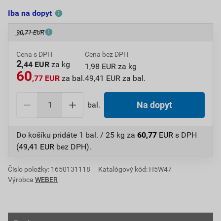
Iba na dopyt
90,71 EUR
Cena s DPH
Cena bez DPH
2
,44 EUR
za kg
1,98 EUR za kg
60
,77 EUR
za bal.
49,41 EUR za bal.
bal.
Na dopyt
Do košíku pridáte
1 bal. / 25 kg
za
60,77
EUR
s DPH
(
49,41
EUR
bez DPH).
Číslo položky:
1650131118
Katalógový kód: H5W47
Výrobca
WEBER