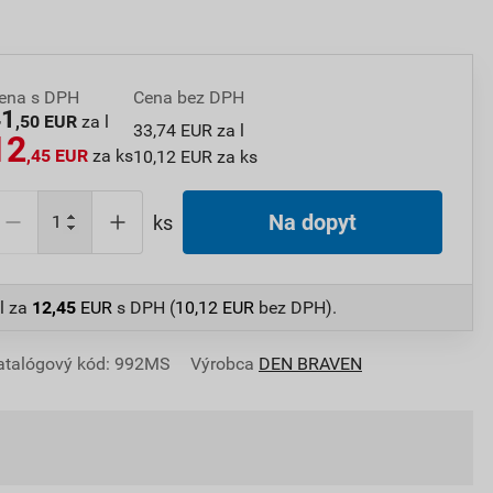
ena s DPH
Cena bez DPH
41
,50 EUR
za l
33,74 EUR za l
12
,45 EUR
za ks
10,12 EUR za ks
Na dopyt
ks
l
za
12,45
EUR
s DPH (
10,12
EUR
bez DPH).
atalógový kód: 992MS
Výrobca
DEN BRAVEN