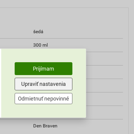
šedá
300 ml
do -20°C
Prijímam
vinylester bez styrénu
Upraviť nastavenia
Den Braven
Odmietnuť nepovinné
12 ks
1,7 g/ml
Den Braven