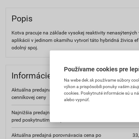
Popis
Kotva pracuje na základe vysokej reaktivity nenasýtených v
aplikácii v jedinom okamihu vytvorí táto hybridná živica e
odolný spoj.
Používame cookies pre lep
Informácie o cene
Na webe dek.sk používame súbory cooki
výkon a prispôsobili ponuky vašim záuj
Aktuálna predajná cena po zľave 16% z
10
cookies. Poskytnuté informácie sú u ná
cenníkovej ceny
bez D
alebo vypnúť.
Najnižšia predajná cena v období 30 dní
10
pred poskytnutím zľavy
bez D
Aktuálna predajná porovnávacia cena po
33