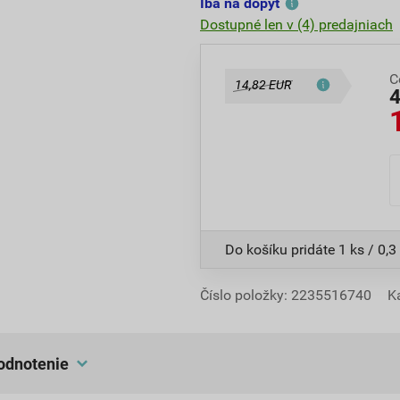
Iba na dopyt
Dostupné len v (4) predajniach
C
14,82 EUR
Do košíku pridáte
1 ks / 0,3 
Číslo položky:
2235516740
K
hodnotenie