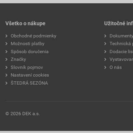
Všetko o nákupe
Užitočné in
Obchodné podmienky
Dokument
Možnosti platby
Technická
Spôsob doručenia
Dodacie lis
Značky
Vystavovan
Slovník pojmov
O nás
Nastavení cookies
ŠTEDRÁ SEZÓNA
© 2026 DEK a.s.