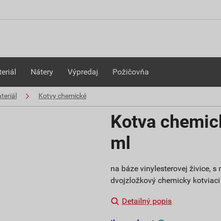
eriál
Nátery
Výpredaj
Požičovňa
teriál
Kotvy chemické
Kotva chemic
ml
na báze vinylesterovej živice, 
dvojzložkový chemicky kotviac
Detailný popis