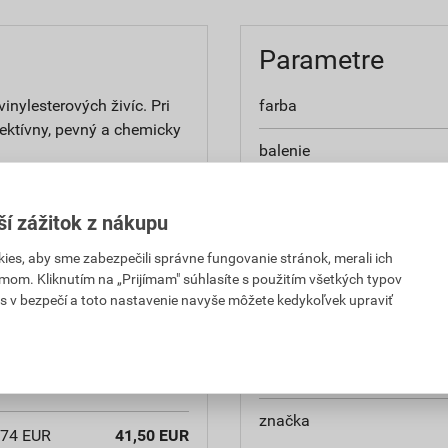
Parametre
inylesterových živíc. Pri
farba
fektívny, pevný a chemicky
balenie
aplikácia
ší zážitok z nákupu
materiál
es, aby sme zabezpečili správne fungovanie stránok, merali ich
mom. Kliknutím na „Prijímam" súhlasíte s použitím všetkých typov
výrobca
,12 EUR
12,45 EUR
s v bezpečí a toto nastavenie navyše môžete kedykoľvek upraviť
PH za ks
s DPH za ks
kartón
,12 EUR
12,45 EUR
hustota
PH za ks
s DPH za ks
značka
,74 EUR
41,50 EUR