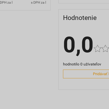
DPH za l
s DPH za l
Hodnotenie
0,0
hodnotilo 0 užívateľov
Pridávať 