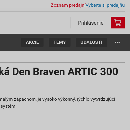
Zoznam predajní
Vyberte si predajňu
Prihlásenie
AKCIE
TÉMY
UDALOSTI
ká Den Braven ARTIC 300
s malým zápachom, je vysoko výkonný, rýchlo vytvrdzujúci
i systém