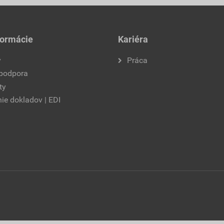
formácie
Kariéra
y
Práca
 podpora
ty
ie dokladov | EDI