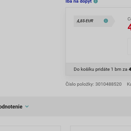
Iba na dopyt
C
4,85 EUR
Do košíku pridáte
1 bm
za
4
Číslo položky:
3010488520
K
hodnotenie