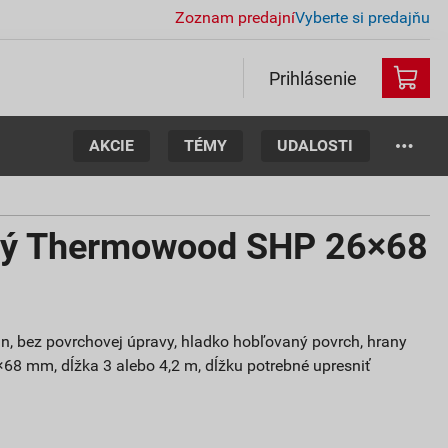
Zoznam predajní
Vyberte si predajňu
Prihlásenie
AKCIE
TÉMY
UDALOSTI
ný Thermowood SHP 26×68
un, bez povrchovej úpravy, hladko hobľovaný povrch, hrany
×68 mm, dĺžka 3 alebo 4,2 m, dĺžku potrebné upresniť