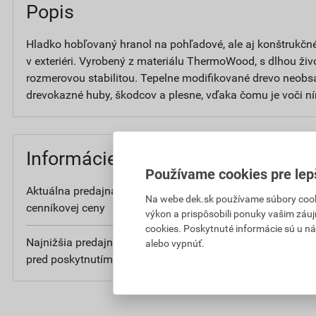
Popis
Hladko hobľovaný hranol na pohľadové, ale aj konštrukčné 
v exteriéri. Vyrobený z materiálu ThermoWood, s dlhou ži
rozmerovou stabilitou. Tepelne modifikované drevo neobsah
drevokazné huby, škodcov a plesne, vďaka čomu je voči ní
Informácie o cene
Používame cookies pre lep
Aktuálna predajná cena po zľave 5% z
3
Na webe dek.sk používame súbory cooki
cenníkovej ceny
bez D
výkon a prispôsobili ponuky vašim záuj
cookies. Poskytnuté informácie sú u ná
Najnižšia predajná cena v období 30 dní
3
alebo vypnúť.
pred poskytnutím zľavy
bez D