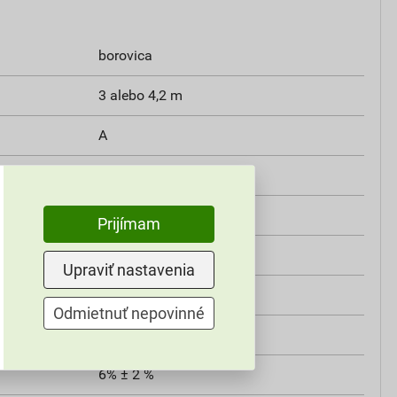
borovica
3 alebo 4,2 m
A
interiér aj exteriér
26 mm
Prijímam
68 mm
Upraviť nastavenia
bez povrchovej úpravy
Odmietnuť nepovinné
26×68 mm
6% ± 2 %