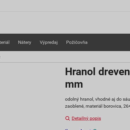
eriál
Nátery
Výpredaj
Požičovňa
é
Hranol dreve
mm
odolný hranol, vhodné aj do sá
zaoblené, materiál borovica, 26
Detailný popis