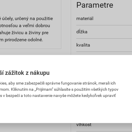
Parametre
účely, určený na použitie
materiál
votnosťou a veľmi dobrou
dĺžka
uje živicu a živiny pre
m prirodzene odolné.
kvalita
použitie
hrúbka
ší zážitok z nákupu
,74 EUR
4,60 EUR
es, aby sme zabezpečili správne fungovanie stránok, merali ich
šírka
PH za bm
s DPH za bm
mom. Kliknutím na „Prijímam" súhlasíte s použitím všetkých typov
s v bezpečí a toto nastavenie navyše môžete kedykoľvek upraviť
povrchová úprava
,74 EUR
4,60 EUR
PH za bm
s DPH za bm
rozmery
vlhkosť