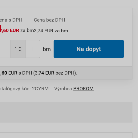
ena s DPH
Cena bez DPH
4
,60 EUR
za bm
3,74 EUR za bm
Na dopyt
bm
,60
EUR
s DPH (
3,74
EUR
bez DPH).
atalógový kód: 2GYRM
Výrobca
PROKOM