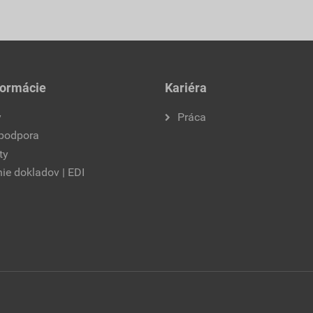
formácie
Kariéra
y
Práca
 podpora
ty
ie dokladov | EDI