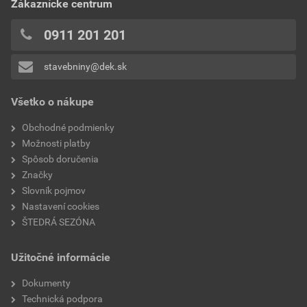
Zákaznícke centrum
0x
0x
0911 201 201
0x
stavebniny@dek.sk
Pridávať hodnotenie môže iba prihlásený užívateľ.
Všetko o nákupe
Obchodné podmienky
Možnosti platby
Spôsob doručenia
Značky
Slovník pojmov
Nastavení cookies
ŠTEDRÁ SEZÓNA
Užitočné informácie
Dokumenty
Technická podpora