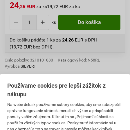
24
,26 EUR
za ks
19,72 EUR za ks
ks
Do košíka
Do košíku pridáte
1 ks
za
24,26
EUR
s DPH
(
19,72
EUR
bez DPH).
Číslo položky:
3210101080
Katalógový kód: N58RL
Výrobca
SIEVERT
Používame cookies pre lepší zážitok z
Informácie o cene
nákupu
Na webe dek.sk používame súbory cookies, aby sme zabezpečili
Aktuálna predajná cena po zľave 22% z cenníkovej
správne fungovanie stránok, merali ich výkon a prispôsobili
ceny
ponuky vašim záujmom. Kliknutím na „Prijímam" súhlasíte s
19,72 EUR
24,26 EUR
použitím všetkých typov cookies. Poskytnuté informácie sú u
nás v bezpečí a toto nastavenie navyše môžete kedykoľvek
bez DPH za ks
s DPH za ks