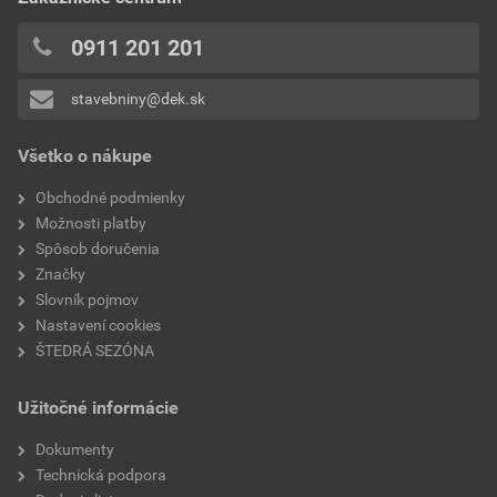
0x
povrchu
1,31 EUR
1,61 EUR
0x
0911 201 201
bez DPH za ks
s DPH za ks
0x
stavebniny@dek.sk
Pridávať hodnotenie môže iba prihlásený užívateľ.
Všetko o nákupe
Obchodné podmienky
Možnosti platby
Spôsob doručenia
Značky
Slovník pojmov
Nastavení cookies
ŠTEDRÁ SEZÓNA
Užitočné informácie
Dokumenty
Technická podpora