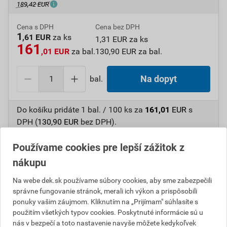
189,42 EUR
Cena s DPH
Cena bez DPH
1
,61 EUR
za ks
1,31 EUR za ks
161
,01 EUR
za bal.
130,90 EUR za bal.
bal.
Na dopyt
Do košíku pridáte
1 bal. / 100 ks
za
161,01
EUR
s
DPH (
130,90
EUR
bez DPH).
Číslo položky:
4300000195
Katalógový kód: 4CB2B
Používame cookies pre lepší zážitok z
Výrobca
KOVOBLESK
nákupu
Na webe dek.sk používame súbory cookies, aby sme zabezpečili
správne fungovanie stránok, merali ich výkon a prispôsobili
Popis
ponuky vašim záujmom. Kliknutím na „Prijímam" súhlasíte s
použitím všetkých typov cookies. Poskytnuté informácie sú u
nás v bezpečí a toto nastavenie navyše môžete kedykoľvek
Pre upevnenie hromozvodového vodiča na škridlových