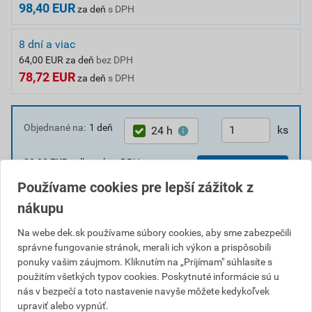
98,40 EUR
za deň
s DPH
8 dní a viac
64,00 EUR za deň
bez DPH
78,72 EUR
za deň
s DPH
Objednané na:
1 deň
ks
24 h
80,00
EUR
celkom bez DPH
Objednať
98,40
EUR
celkom s DPH
Používame cookies pre lepší zážitok z
nákupu
K dispozícii
aspoň v jednej požičovni.
Na webe dek.sk používame súbory cookies, aby sme zabezpečili
Vyberte najbližšiu požičovňu.
správne fungovanie stránok, merali ich výkon a prispôsobili
Číslo položky:
PSK0069
; PP00126
ponuky vašim záujmom. Kliknutím na „Prijímam" súhlasíte s
použitím všetkých typov cookies. Poskytnuté informácie sú u
nás v bezpečí a toto nastavenie navyše môžete kedykoľvek
upraviť alebo vypnúť.