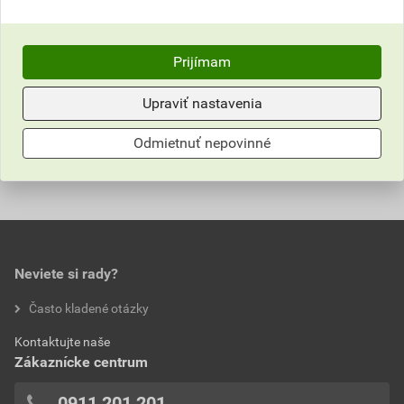
Popis
Mobilný príručný profilovací stroj pre klampiarov na
Prijímam
výrobu stojatej drážky. Paralelné profily sú
vyprofilované počas jedného pracovného procesu.
Upraviť nastavenia
Odmietnuť nepovinné
Parametre
typové označenie
Schlebach Mini-Prof
hmotnosť
220 kg
napájanie
230 V
Neviete si rady?
Často kladené otázky
Kontaktujte naše
Zákaznícke centrum
0911 201 201