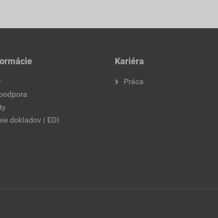
formácie
Kariéra
y
Práca
 podpora
ty
ie dokladov | EDI