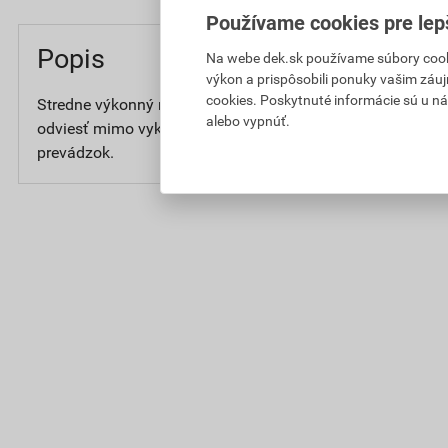
Používame cookies pre lep
Popis
Na webe dek.sk používame súbory cooki
výkon a prispôsobili ponuky vašim záuj
cookies. Poskytnuté informácie sú u ná
Stredne výkonný naftový ohrievačl s nepriamým spaľovan
alebo vypnúť.
odviesť mimo vykurovaný priestor, je vhodný do zle vetran
prevádzok.