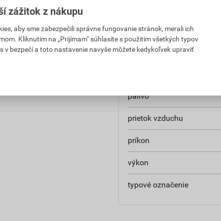
ší zážitok z nákupu
Parametre
es, aby sme zabezpečili správne fungovanie stránok, merali ich
mom. Kliknutím na „Prijímam" súhlasíte s použitím všetkých typov
s v bezpečí a toto nastavenie navyše môžete kedykoľvek upraviť
ím. Spaliny je možné
hmotnosť
ých miestností, stanov a
napájanie
palivo
prietok vzduchu
príkon
výkon
typové označenie