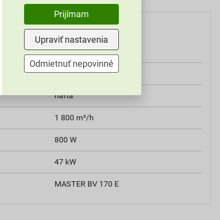
Prijímam
Upraviť nastavenia
68 kg
Odmietnuť nepovinné
230 V
nafta
1 800 m³/h
800 W
47 kW
MASTER BV 170 E