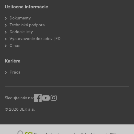
Užitočné informácie
Dokumenty
Technická podpora
Dodacie listy
Vystavovanie dokladov | EDI
O nás
Kariéra
Práca
Sledujte nás na:
© 2026 DEK a.s.