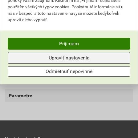
ponuky vašim záujmom. Kliknutím na „Prijímam" súhlasíte s
použitím všetkých typov cookies. Poskytnuté informácie sú u
Číslo položky:
PSK0264
; PP00458
nás v bezpečí a toto nastavenie navyše môžete kedykoľvek
upraviť alebo vypnúť.
Popis
Prijímam
Prenosný priemyselný ventilátor s možnosťou
pripojenia nasávacej/odvádzacej hadici.Vhodný na
Upraviť nastavenia
vysúšanie a výmenu vzduchu v priestoroch stavby.
Odmietnuť nepovinné
Podporuje činnosť odvhlčovačov a ohrievačov.
Vhodný aj na ventiláciu prašného prostredia.
Parametre
poznámka
MASTER BL 6800