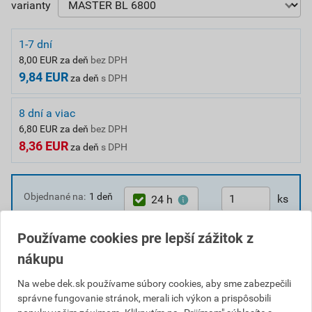
varianty
1-7 dní
8,00 EUR za deň
bez DPH
9,84 EUR
za deň
s DPH
8 dní a viac
6,80 EUR za deň
bez DPH
8,36 EUR
za deň
s DPH
Objednané na:
1 deň
ks
24 h
8,00
EUR
celkom bez DPH
Používame cookies pre lepší zážitok z
Objednať
9,84
EUR
celkom s DPH
nákupu
Na webe dek.sk používame súbory cookies, aby sme zabezpečili
K dispozícii
aspoň v jednej požičovni.
správne fungovanie stránok, merali ich výkon a prispôsobili
Vyberte najbližšiu požičovňu.