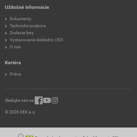
Užitočné informácie
Dokumenty
Technická podpora
Dodacie listy
Vystavovanie dokladov | EDI
O nás
Kariéra
Práca
Sledujte nás na:
© 2026 DEK a.s.