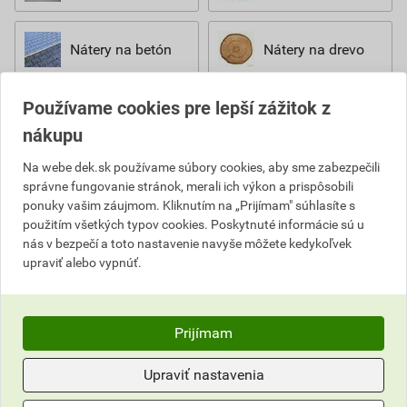
Nátery na betón
Nátery na drevo
Používame cookies pre lepší zážitok z
Nátery na kov
nákupu
Na webe dek.sk používame súbory cookies, aby sme zabezpečili
Výpredaj
správne fungovanie stránok, merali ich výkon a prispôsobili
ponuky vašim záujmom. Kliknutím na „Prijímam" súhlasíte s
Stavebná
použitím všetkých typov cookies. Poskytnuté informácie sú u
chémia a suché
nás v bezpečí a toto nastavenie navyše môžete kedykoľvek
zmesi
upraviť alebo vypnúť.
Prijímam
Upraviť nastavenia