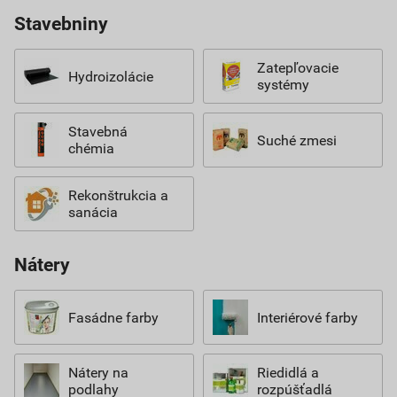
Stavebniny
Zatepľovacie
Hydroizolácie
systémy
Stavebná
Suché zmesi
chémia
Rekonštrukcia a
sanácia
Nátery
Fasádne farby
Interiérové farby
Nátery na
Riedidlá a
podlahy
rozpúšťadlá