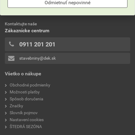
Neviete si rady?
Odmietnuť nepovinné
Často kladené otázky
Kontaktujte naše
Zákaznícke centrum
0911 201 201
stavebniny@dek.sk
Všetko o nákupe
Obchodné podmienky
Možnosti platby
Spôsob doručenia
Značky
Slovník pojmov
Nastavení cookies
ŠTEDRÁ SEZÓNA