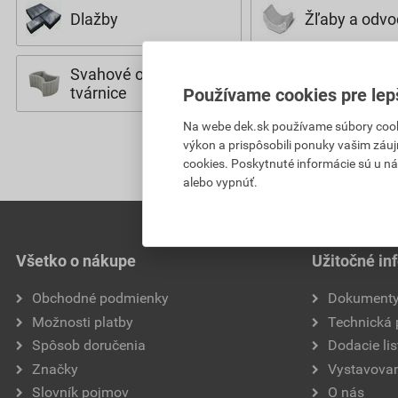
Dlažby
Žľaby a odvo
Svahové oporné
tvárnice
Používame cookies pre lep
Na webe dek.sk používame súbory cooki
výkon a prispôsobili ponuky vašim záuj
cookies. Poskytnuté informácie sú u ná
alebo vypnúť.
Všetko o nákupe
Užitočné in
Obchodné podmienky
Dokument
Možnosti platby
Technická
Spôsob doručenia
Dodacie lis
Značky
Vystavovan
Slovník pojmov
O nás