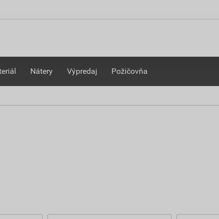
eriál
Nátery
Výpredaj
Požičovňa