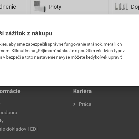
dnenie
Ploty
Dop
ší zážitok z nákupu
es, aby sme zabezpečili správne fungovanie stránok, merali ich
mom. Kliknutím na „Prijímam" súhlasíte s použitím všetkých typov
s v bezpečí a toto nastavenie navyše môžete kedykoľvek upraviť
formácie
Kariéra
y
Práca
 podpora
ty
ie dokladov | EDI