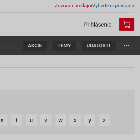
Zoznam predajní
Vyberte si predajňu
Prihlásenie
AKCIE
TÉMY
UDALOSTI
s
t
u
v
w
x
y
z