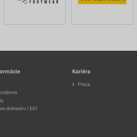
formácie
Kariéra
y
Práca
 podpora
ty
ie dokladov | EDI