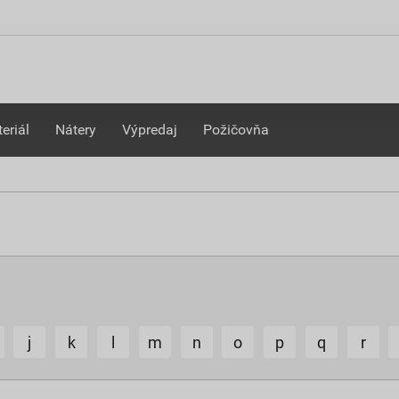
eriál
Nátery
Výpredaj
Požičovňa
j
k
l
m
n
o
p
q
r