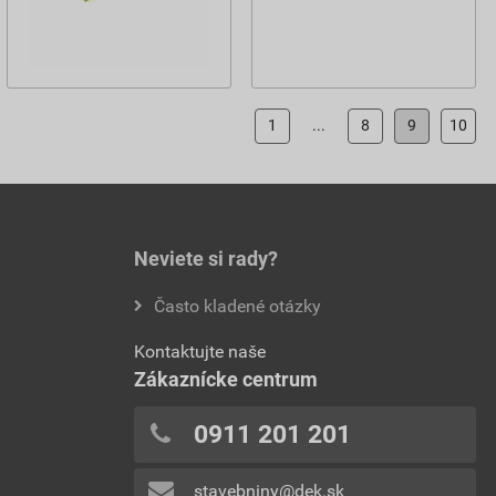
1
...
8
9
10
Neviete si rady?
Často kladené otázky
Kontaktujte naše
Zákaznícke centrum
0911 201 201
stavebniny@dek.sk