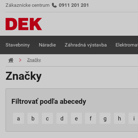
Zákaznícke centrum
0911 201 201
Stavebniny
Náradie
Záhradná výstavba
Elektromat
Značky
Značky
Filtrovať podľa abecedy
a
b
c
d
e
f
g
h
i