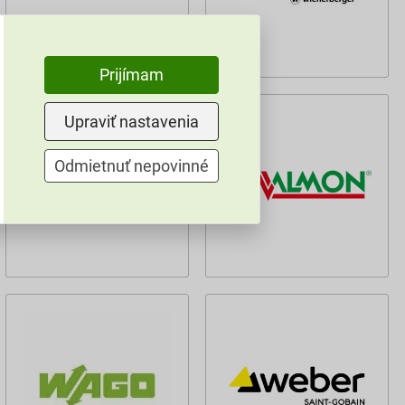
Prijímam
Upraviť nastavenia
Odmietnuť nepovinné