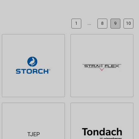
1
...
8
9
10
TJEP