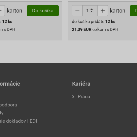
karton
karton
Do košíka
e
12
ks
do košíku pridáte
12
ks
om s DPH
21,39
EUR
celkom s DPH
formácie
Kariéra
y
Práca
 podpora
ty
ie dokladov | EDI