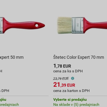
Expert 50 mm
Štetec Color Expert 70 mm
1
,78
EUR
PH
cena za ks s DPH
23,76 EUR
21
,39
EUR
s DPH
cena za karton s DPH
ajňu
Vyberte si predajňu
 predajniach
Na sklade v (5) predajniach