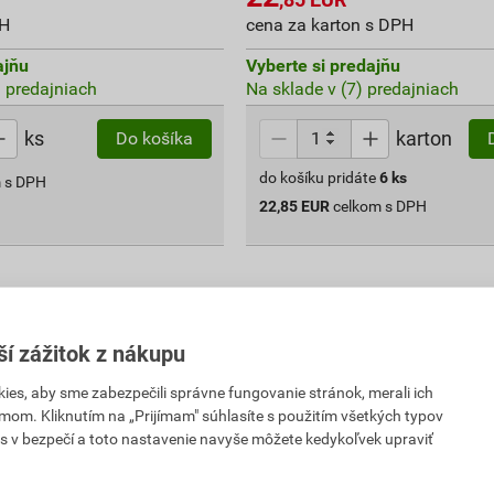
PH
cena za karton s DPH
ajňu
Vyberte si predajňu
) predajniach
Na sklade v (7) predajniach
ks
karton
Do košíka
do košíku pridáte
6
ks
 s DPH
22,85
EUR
celkom s DPH
ší zážitok z nákupu
es, aby sme zabezpečili správne fungovanie stránok, merali ich
mom. Kliknutím na „Prijímam" súhlasíte s použitím všetkých typov
s v bezpečí a toto nastavenie navyše môžete kedykoľvek upraviť