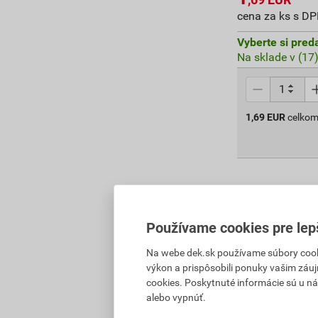
cena za ks s D
Vyberte si pred
Na sklade v (17
1,69
EUR
celkom
Používame cookies pre lep
Na webe dek.sk používame súbory cooki
výkon a prispôsobili ponuky vašim záuj
cookies. Poskytnuté informácie sú u ná
alebo vypnúť.