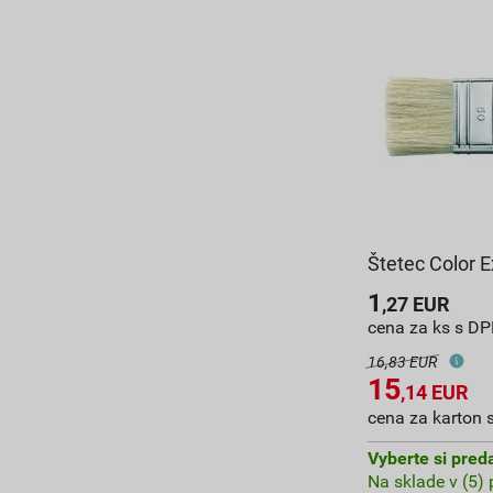
Štetec Color 
1
,27
EUR
cena za ks s D
16,83 EUR
15
,14
EUR
cena za karton 
Vyberte si pred
Na sklade v (5)