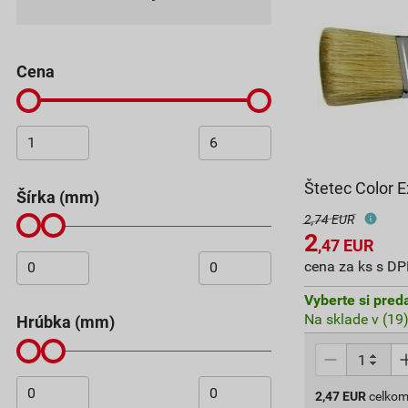
Cena
Štetec Color 
šírka (mm)
2,74 EUR
2
,47
EUR
cena za ks s D
Vyberte si pred
Na sklade v (19
hrúbka (mm)
2,47
EUR
celkom