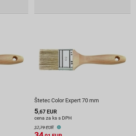
Štetec Color Expert 70 mm
5
,67
EUR
cena za ks s DPH
37,79 EUR
34
,01
EUR