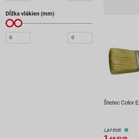
dĺžka vlákien (mm)
Štetec Color 
1,87 EUR
1
,69
EUR