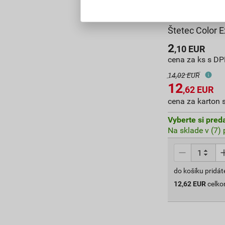
Štetec Color 
2
,10
EUR
cena za ks s D
14,02 EUR
12
,62
EUR
cena za karton 
Vyberte si pred
Na sklade v (7)
do košíku pridát
12,62
EUR
celk