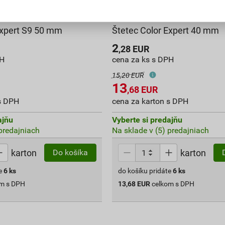
Expert S9 50 mm
Štetec Color Expert 40 mm
2
,28
EUR
PH
cena za ks s DPH
15,20 EUR
13
,68
EUR
s DPH
cena za karton s DPH
ajňu
Vyberte si predajňu
 predajniach
Na sklade v (5) predajniach
karton
karton
Do košíka
e
6
ks
do košíku pridáte
6
ks
om s DPH
13,68
EUR
celkom s DPH