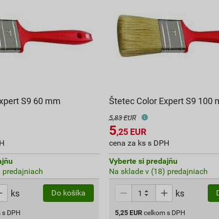
Expert S9 60 mm
Štetec Color Expert S9 100
5,83 EUR
5
,25
EUR
PH
cena za ks s DPH
ajňu
Vyberte si predajňu
) predajniach
Na sklade v (18) predajniach
ks
ks
Do košíka
 s DPH
5,25
EUR
celkom s DPH