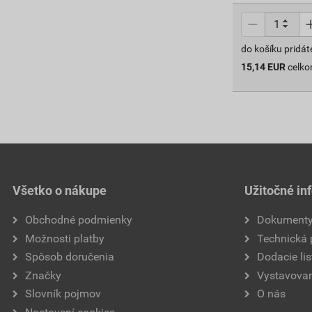
do košíku pridát
15,14
EUR
celk
Všetko o nákupe
Užitočné in
Obchodné podmienky
Dokument
Možnosti platby
Technická
Spôsob doručenia
Dodacie lis
Značky
Vystavovan
Slovník pojmov
O nás