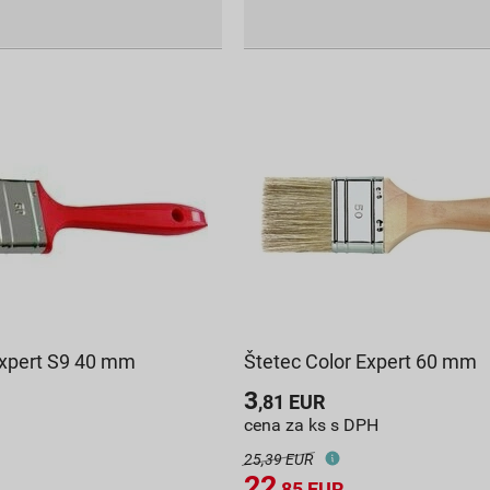
Expert S9 40 mm
Štetec Color Expert 60 mm
3
,81
EUR
cena za ks s DPH
25,39 EUR
22
,85
EUR