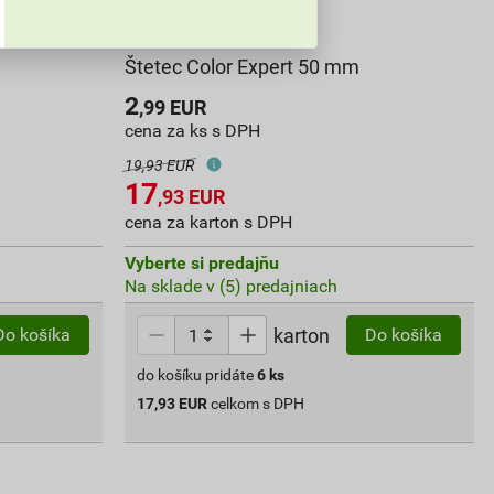
Štetec Color Expert 50 mm
2
,99
EUR
cena za ks s DPH
19,93 EUR
17
,93
EUR
cena za karton s DPH
Vyberte si predajňu
Na sklade v (5) predajniach
karton
Do košíka
Do košíka
do košíku pridáte
6
ks
17,93
EUR
celkom s DPH