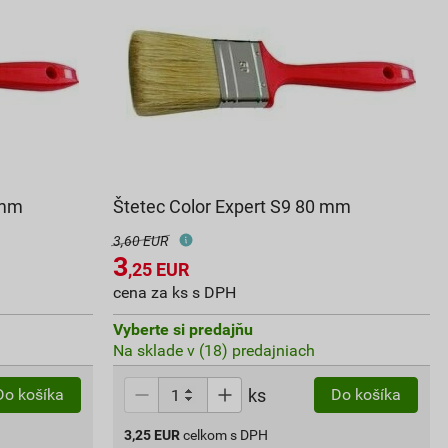
 mm
Štetec Color Expert S9 80 mm
3,60 EUR
3
,25
EUR
cena za ks s DPH
Vyberte si predajňu
Na sklade v (18) predajniach
ks
Do košíka
Do košíka
3,25
EUR
celkom s DPH