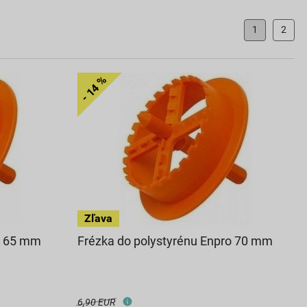
1
2
o 65 mm
Frézka do polystyrénu Enpro 70 mm
6,90 EUR