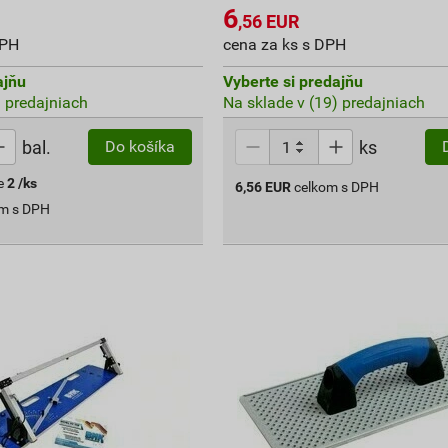
6
,56
EUR
DPH
cena za ks s DPH
ajňu
Vyberte si predajňu
) predajniach
Na sklade v (19) predajniach
bal.
ks
Do košíka
e
2
/ks
6,56
EUR
celkom s DPH
om s DPH