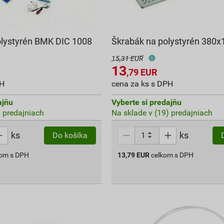
lystyrén BMK DIC 1008
Škrabák na polystyrén 380
15,31 EUR
13
,79
EUR
PH
cena za ks s DPH
ajňu
Vyberte si predajňu
) predajniach
Na sklade v (19) predajniach
ks
ks
Do košíka
kom s DPH
13,79
EUR
celkom s DPH