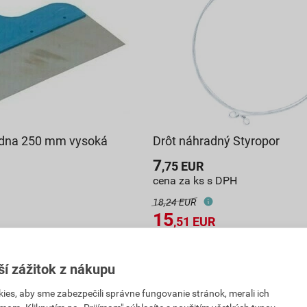
ádna 250 mm vysoká
Drôt náhradný Styropor
7
,75
EUR
cena za ks s DPH
18,24 EUR
15
,51
EUR
PH
cena za bal. s DPH
ajňu
Vyberte si predajňu
ší zážitok z nákupu
) predajniach
Na sklade v (17) predajniach
es, aby sme zabezpečili správne fungovanie stránok, merali ich