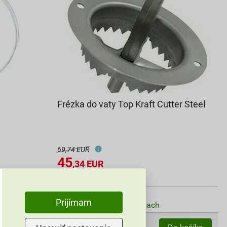
Frézka do vaty Top Kraft Cutter Steel
69,74 EUR
45
,34
EUR
cena za ks s DPH
Vyberte si predajňu
Prijímam
Na sklade v (17) predajniach