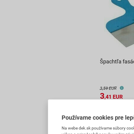
Špachtľa fas
3,59 EUR
3
,41
EUR
cena za ks s D
Vyberte si pred
Používame cookies pre lep
Na sklade v (18
Na webe dek.sk používame súbory cooki