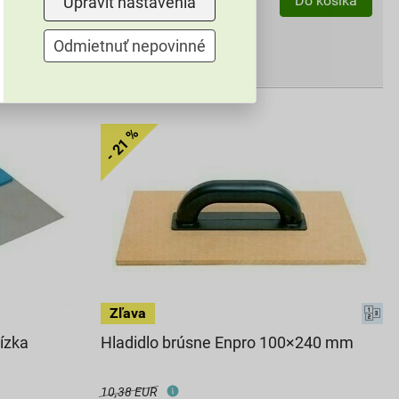
ks
Do košíka
Do košíka
Upraviť nastavenia
45,33
EUR
celkom s DPH
Odmietnuť nepovinné
ízka
Hladidlo brúsne Enpro 100×240 mm
10,38 EUR