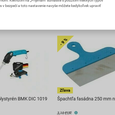
ks
bal.
Do košíka
mom. Kliknutím na „Prijímam" súhlasíte s použitím všetkých typov
s v bezpečí a toto nastavenie navyše môžete kedykoľvek upraviť
do košíku pridáte
2
ks
 s DPH
15,51
EUR
celkom s DPH
lystyrén BMK DIC 1019
Špachtľa fasádna 250 mm n
3,10 EUR