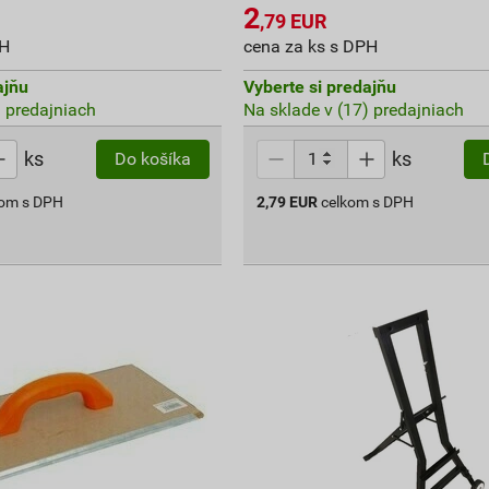
2
,79
EUR
PH
cena za ks s DPH
ajňu
Vyberte si predajňu
) predajniach
Na sklade v (17) predajniach
ks
ks
Do košíka
kom s DPH
2,79
EUR
celkom s DPH