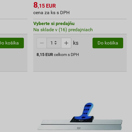
8
,15
EUR
cena za ks s DPH
Vyberte si predajňu
Na sklade v (16) predajniach
ks
Do košíka
Do košíka
8,15
EUR
celkom s DPH