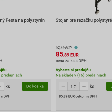
ný Festa na polystyrén
Stojan pre rezačku polysty
97,60 EUR
85
,89
EUR
PH
cena za ks s DPH
ajňu
Vyberte si predajňu
) predajniach
Na sklade v (16) predajniach
ks
ks
Do košíka
 s DPH
85,89
EUR
celkom s DPH