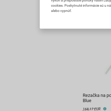
výkon a prispôsobili ponuky vašim záuj
cookies. Poskytnuté informácie sú u ná
3,41
EUR
celkom
alebo vypnúť.
Rezačka na po
Blue
168,17 EUR