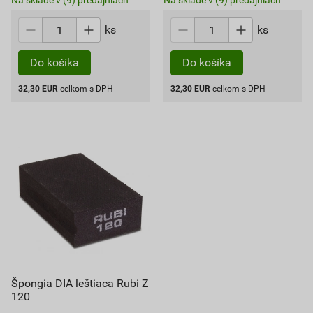
Na sklade v (9) predajniach
Na sklade v (9) predajniach
ks
ks
Do košíka
Do košíka
32,30
EUR
celkom s DPH
32,30
EUR
celkom s DPH
Špongia DIA leštiaca Rubi Z
120