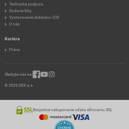
Technická podpora
Dodacie listy
Vystavovanie dokladov | EDI
O nás
Kariéra
Práca
Sledujte nás na:
© 2026 DEK a.s.
Bezpečné nakupovanie vďaka šifrovaniu SSL