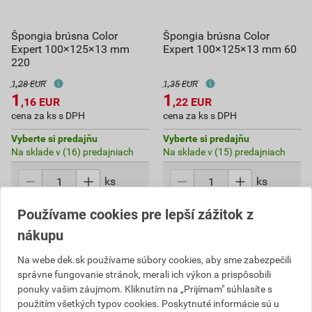
Špongia brúsna Color
Špongia brúsna Color
Expert 100×125×13 mm
Expert 100×125×13 mm 60
220
1,28 EUR
1,35 EUR
1
1
,16
EUR
,22
EUR
cena za ks s DPH
cena za ks s DPH
Vyberte si predajňu
Vyberte si predajňu
Na sklade v (16) predajniach
Na sklade v (15) predajniach
ks
ks
Používame cookies pre lepší zážitok z
Do košíka
Do košíka
nákupu
1,16
EUR
celkom s DPH
1,22
EUR
celkom s DPH
Na webe dek.sk používame súbory cookies, aby sme zabezpečili
správne fungovanie stránok, merali ich výkon a prispôsobili
ponuky vašim záujmom. Kliknutím na „Prijímam" súhlasíte s
použitím všetkých typov cookies. Poskytnuté informácie sú u