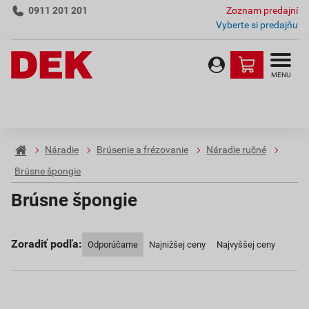
0911 201 201
Zoznam predajní
Vyberte si predajňu
MENU
Náradie
Brúsenie a frézovanie
Náradie ručné
Brúsne špongie
Brúsne špongie
Zoradiť podľa:
Odporúčame
Najnižšej ceny
Najvyššej ceny