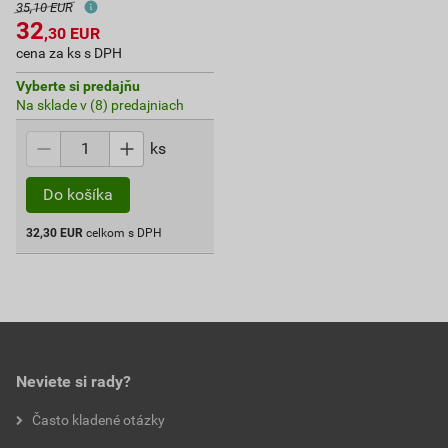
35,10 EUR
32
,30
EUR
cena za ks s DPH
Vyberte si predajňu
Na sklade v (8) predajniach
ks
Do košíka
32,30
EUR
celkom s DPH
Neviete si rady?
Často kladené otázky