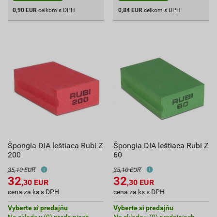
0,90
EUR
celkom s DPH
0,84
EUR
celkom s DPH
Špongia DIA leštiaca Rubi Z
Špongia DIA leštiaca Rubi Z
200
60
35,10 EUR
35,10 EUR
32
32
,30
EUR
,30
EUR
cena za ks s DPH
cena za ks s DPH
Vyberte si predajňu
Vyberte si predajňu