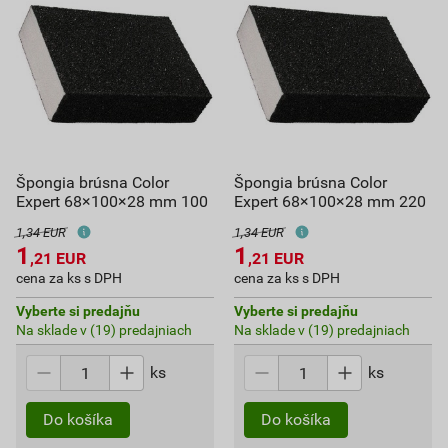
Špongia brúsna Color
Špongia brúsna Color
Expert 68×100×28 mm 100
Expert 68×100×28 mm 220
1,34 EUR
1,34 EUR
1
1
,21
EUR
,21
EUR
cena za ks s DPH
cena za ks s DPH
Vyberte si predajňu
Vyberte si predajňu
Na sklade v (19) predajniach
Na sklade v (19) predajniach
ks
ks
Do košíka
Do košíka