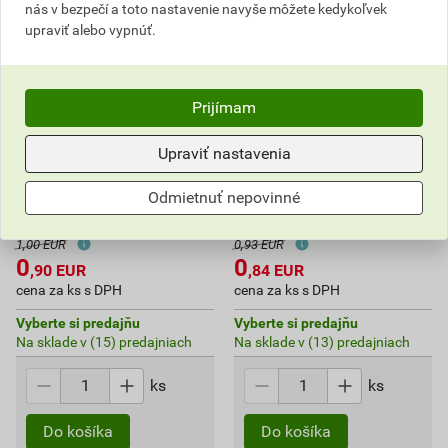
nás v bezpečí a toto nastavenie navyše môžete kedykoľvek
upraviť alebo vypnúť.
Prijímam
Upraviť nastavenia
Špongia brúsna Color
Špongia brúsna Color
Expert 70×100×25 mm
Expert 70 × 100 × 25 mm
Odmietnuť nepovinné
stredná / jemná
stredná / hrubá
1,00 EUR
0,93 EUR
0
0
,90
EUR
,84
EUR
cena za ks s DPH
cena za ks s DPH
Vyberte si predajňu
Vyberte si predajňu
Na sklade v (15) predajniach
Na sklade v (13) predajniach
ks
ks
Do košíka
Do košíka