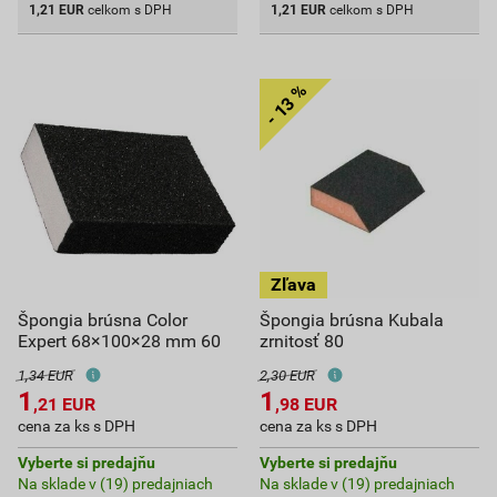
1,21
EUR
celkom s DPH
1,21
EUR
celkom s DPH
Špongia brúsna Color
Špongia brúsna Kubala
Expert 68×100×28 mm 60
zrnitosť 80
1,34 EUR
2,30 EUR
1
1
,21
EUR
,98
EUR
cena za ks s DPH
cena za ks s DPH
Vyberte si predajňu
Vyberte si predajňu
Na sklade v (19) predajniach
Na sklade v (19) predajniach