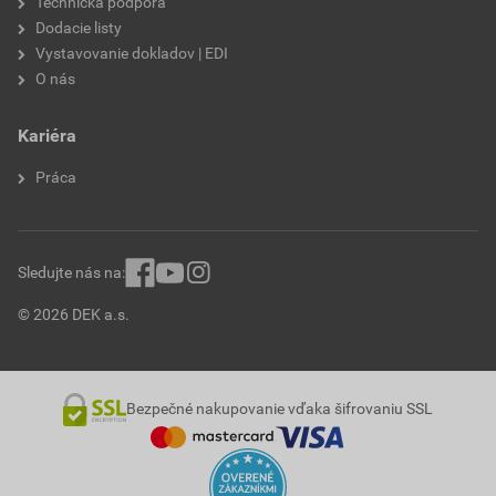
Technická podpora
Dodacie listy
Vystavovanie dokladov | EDI
O nás
Kariéra
Práca
Sledujte nás na:
© 2026 DEK a.s.
Bezpečné nakupovanie vďaka šifrovaniu SSL