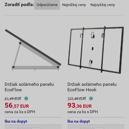
Zoradiť podľa:
Odporúčame
Najnižšej ceny
Najvyššej ceny
Držiak solárneho panelu
Držiak solárneho panelu
EcoFlow
EcoFlow Hook
61,49 EUR
101,48 EUR
56
93
,57
EUR
,36
EUR
cena za ks s DPH
cena za ks s DPH
Iba na dopyt
Iba na dopyt