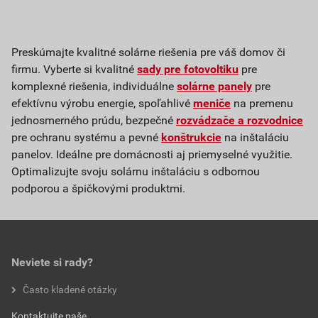
Preskúmajte kvalitné solárne riešenia pre váš domov či
firmu. Vyberte si kvalitné
sady pre fotovoltiku
pre
komplexné riešenia, individuálne
solárne panely
pre
efektívnu výrobu energie, spoľahlivé
meniče
na premenu
jednosmerného prúdu, bezpečné
rozvádzače a rozvodnice
pre ochranu systému a pevné
konštrukcie
na inštaláciu
panelov. Ideálne pre domácnosti aj priemyselné využitie.
Optimalizujte svoju solárnu inštaláciu s odbornou
podporou a špičkovými produktmi.
Neviete si rady?
Často kladené otázky
Kontaktujte naše