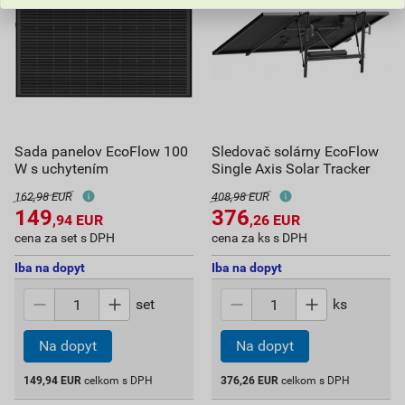
Sada panelov EcoFlow 100
Sledovač solárny EcoFlow
W s uchytením
Single Axis Solar Tracker
162,98 EUR
408,98 EUR
149
376
,94
EUR
,26
EUR
cena za set s DPH
cena za ks s DPH
Iba na dopyt
Iba na dopyt
set
ks
Na dopyt
Na dopyt
149,94
EUR
celkom s DPH
376,26
EUR
celkom s DPH