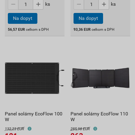
ks
ks
Na dopyt
Na dopyt
56,57
EUR
celkom s DPH
93,36
EUR
celkom s DPH
Panel solárny EcoFlow 100
Panel solárny EcoFlow 110
W
W
132,23 EUR
285,98 EUR