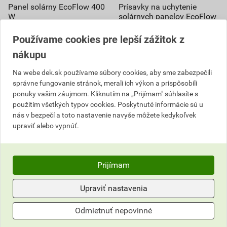
Panel solárny EcoFlow 400
Prísavky na uchytenie
W
solárnych panelov EcoFlow
3
,54
EUR
Používame cookies pre lepší zážitok z
cena za ks s DPH
nákupu
30,75 EUR
28
972,72 EUR
,29
EUR
Na webe dek.sk používame súbory cookies, aby sme zabezpečili
894
,90
EUR
cena za bal. s DPH
správne fungovanie stránok, merali ich výkon a prispôsobili
cena za ks s DPH
ponuky vašim záujmom. Kliknutím na „Prijímam" súhlasíte s
Iba na dopyt
použitím všetkých typov cookies. Poskytnuté informácie sú u
Iba na dopyt
nás v bezpečí a toto nastavenie navyše môžete kedykoľvek
bal.
upraviť alebo vypnúť.
ks
Na dopyt
Na dopyt
do košíku pridáte
8
ks
Prijímam
894,90
EUR
celkom s DPH
28,29
EUR
celkom s DPH
Upraviť nastavenia
Odmietnuť nepovinné