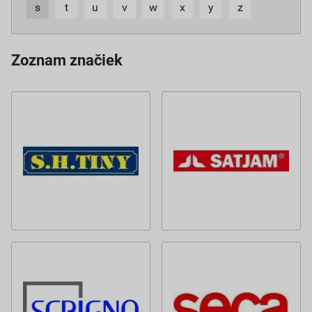
s
t
u
v
w
x
y
z
Zoznam značiek