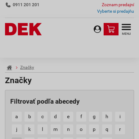
0911 201 201
Zoznam predajní
Vyberte si predajňu
MENU
Značky
Značky
Filtrovať podľa abecedy
a
b
c
d
e
f
g
h
i
j
k
l
m
n
o
p
q
r